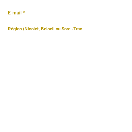
Envoyer
Trois adresses
pour mieux vous servir
Nicolet
|
281 rue Mgr Courchesne, Nicolet QC J3T 1B7
Beloeil
|
643 rue Bernard-Pilon, Beloeil, QC J3G 1V5
Sorel-Tracy
|
26, place Charles-De Montmagny, bureau 1
00, Sorel-
Tracy QC J3P 7E3