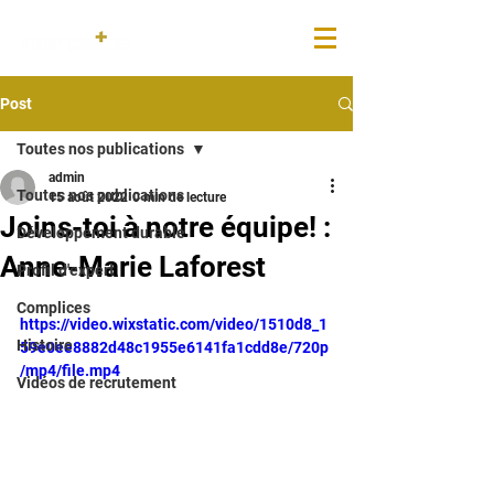
Portail
Post
Toutes nos publications
admin
Toutes nos publications
15 août 2022
0 min de lecture
Joins-toi à notre équipe! :
Développement durable
Anne-Marie Laforest
Profil d'expert
Complices
https://video.wixstatic.com/video/1510d8_1
Histoire
59e0ee8882d48c1955e6141fa1cdd8e/720p
/mp4/file.mp4
Vidéos de recrutement